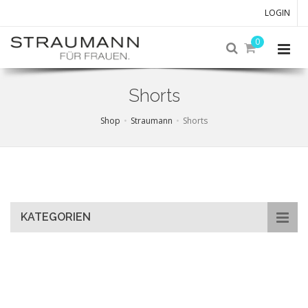
LOGIN
0
Shorts
Shop
Straumann
Shorts
Skip
to
main
content
KATEGORIEN