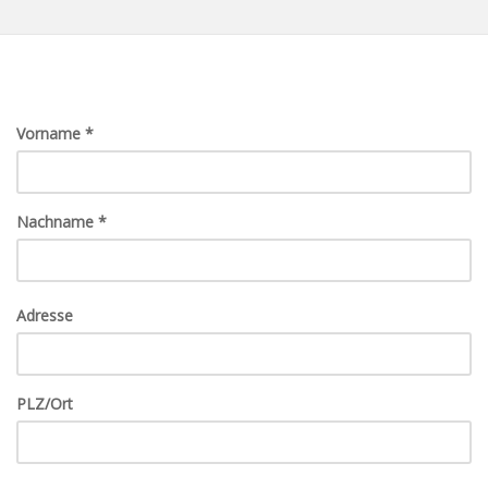
Skip
to
main
content
Vorname
*
Nachname
*
Adresse
PLZ/Ort