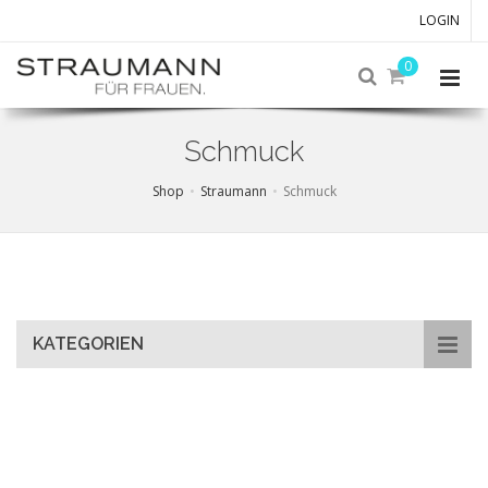
LOGIN
0
Schmuck
Shop
Straumann
Schmuck
Skip
to
main
content
KATEGORIEN