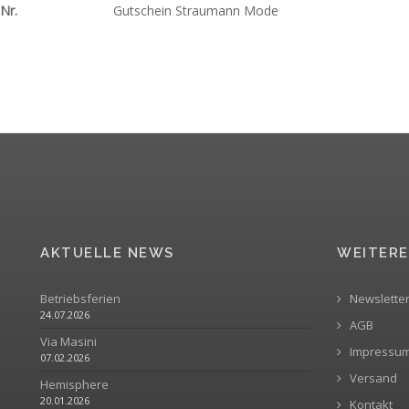
-Nr.
Gutschein Straumann Mode
AKTUELLE NEWS
WEITERE
Betriebsferien
Newslette
24.07.2026
AGB
Via Masini
Impressu
07.02.2026
Versand
Hemisphere
20.01.2026
Kontakt